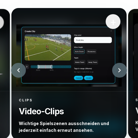
Was Sie mit der allclip App tun können
+
+
CLIPS
Video-Clips
K
Wichtige Spielszenen ausschneiden und
V
jederzeit einfach erneut ansehen.