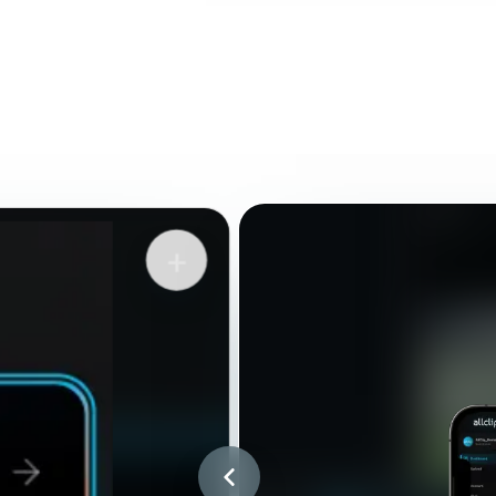
O que você pode fazer com o aplicativo allclip
+