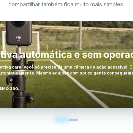
compartilhar também fica muito mais simples.
vídeos esportivos.
Auto-Zoom
Panorama
ogias de IA para rastreamento de jogadores e bola, detecção 
 a base técnica que sustenta gravação, edição e compartilhamen
Capture cada lance sem perder nada
Veja o campo inteiro de uma vez