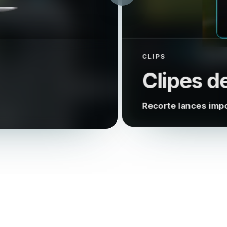
CLIPS
Clipes d
Recorte lances impo