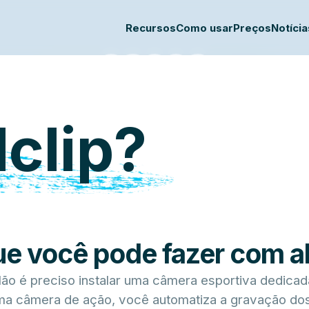
Recursos
Como usar
Preços
Notícia
mera em uma
câmer
ze a gravação e a análise de jogos para qualque
+
Começar agora
Fale conosco
lclip?
e você pode fazer com al
ão é preciso instalar uma câmera esportiva dedicad
 câmera de ação, você automatiza a gravação dos 