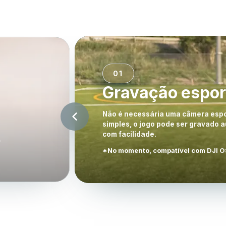
0
2
IA que entende 
Desenvolvemos internamente tecnol
mais. O allclip continua evoluindo